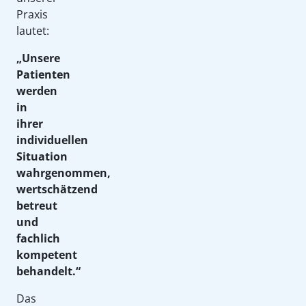
Praxis
lautet:
„Unsere
Patienten
werden
in
ihrer
individuellen
Situation
wahrgenommen,
wertschätzend
betreut
und
fachlich
kompetent
behandelt.“
Das