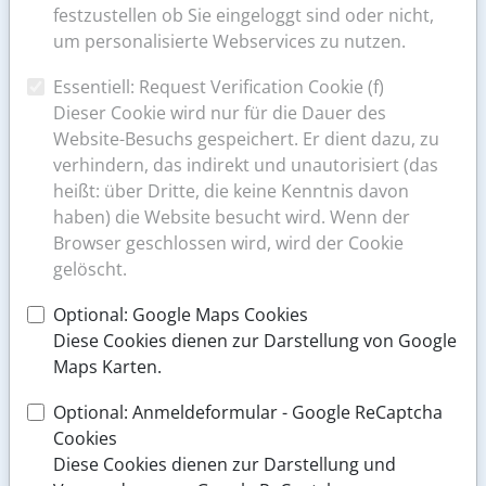
wir
festzustellen ob Sie eingeloggt sind oder nicht,
auch
um personalisierte Webservices zu nutzen.
durch
Essentiell: Request Verification Cookie (f)
unsere
Dieser Cookie wird nur für die Dauer des
Praxislogos
Website-Besuchs gespeichert. Er dient dazu, zu
ausdrücken
verhindern, das indirekt und unautorisiert (das
heißt: über Dritte, die keine Kenntnis davon
haben) die Website besucht wird. Wenn der
Browser geschlossen wird, wird der Cookie
SCHLIESSZEITEN 2026
gelöscht.
Liebe Patientinnen und Patienten,
Optional: Google Maps Cookies
Diese Cookies dienen zur Darstellung von Google
bitte beachten Sie unsere Schließzeiten für das Jahr
Maps Karten.
2026.
Optional: Anmeldeformular - Google ReCaptcha
Cookies
weiter lesen
Diese Cookies dienen zur Darstellung und