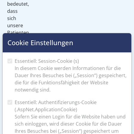
bedeutet,
dass
sich
unsere
Patienten
wohlfühlen
Cookie Einstellungen
sollen
und
Essentiell: Session-Cookie (s)
insbesondere
In diesem Cookie werden Informationen für die
die
Dauer Ihres Besuches bei („Session“) gespeichert,
endoskopischen
die für die Funktionsfähigkeit der Website
Untersuchungen
notwendig sind.
angst-
und
Essentiell: Authentifizierungs-Cookie
schmerzfrei
(.AspNet.ApplicationCookie)
erleben.
Sofern Sie einen Login für die Website haben und
Dies
sich einloggen, wird dieser Cookie für die Dauer
wollen
Ihres Besuches bei („Session“) gespeichert um